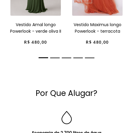
Vestido Amal longo
Vestido Maximus longo
Powerlook - verde oliva II
Powerlook - terracota
R$
480
,
00
R$
480
,
00
Por Que Alugar?
Economia de 2.700 litros de água