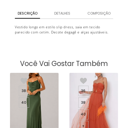
DESCRIÇÃO
DETALHES
COMPOSIÇÃO
Vestido longo em estilo slip dress, saia em tecido
parecido com cetim. Decote degagê e alças ajustáveis.
Você Vai Gostar Também
38
36
40
38
40
+