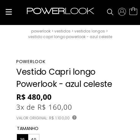
vestidos
vestidos longos
vestido capri longo powerlook - azul celeste
POWERLOOK
Vestido Capri longo
Powerlook - azul celeste
R$
480
,
00
3
x de
R$
160
,
00
VALOR ORIGINAL:
R$ 1.100,00
?
TAMANHO
36
40