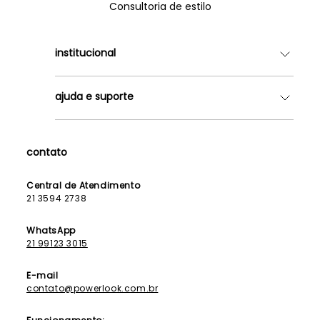
Consultoria de estilo
institucional
Quem somos
ajuda e suporte
Lojas
Como Funciona
Fale Conosco
Contrato de Aluguel
Dúvidas Frequentes
contato
Seja uma Franqueada
Política de Entrega
Lista de Madrinhas
Política de Privacidade
Central de Atendimento
Lista de Formandas
21 3594 2738
Política de Segurança
Política de Troca e Devolução
WhatsApp
21 99123 3015
E-mail
contato@powerlook.com.br