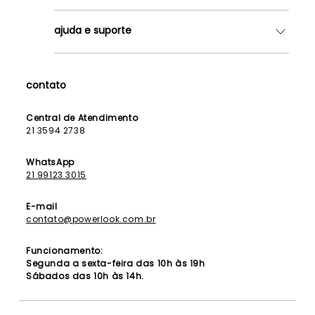
Quem somos
ajuda e suporte
Lojas
Como Funciona
Fale Conosco
Contrato de Aluguel
Dúvidas Frequentes
contato
Seja uma Franqueada
Política de Entrega
Lista de Madrinhas
Política de Privacidade
Central de Atendimento
Lista de Formandas
21 3594 2738
Política de Segurança
Política de Troca e Devolução
WhatsApp
21 99123 3015
E-mail
contato@powerlook.com.br
Funcionamento:
Segunda a sexta-feira das 10h às 19h
Sábados das 10h às 14h.