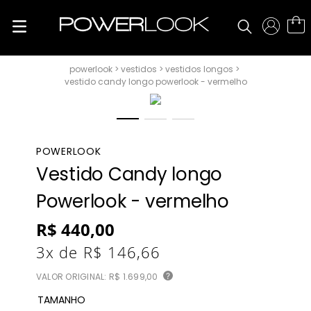
vestidos
vestidos longos
vestido candy longo powerlook - vermelho
POWERLOOK
Vestido Candy longo
Powerlook - vermelho
R$
440
,
00
3
x de
R$
146
,
66
VALOR ORIGINAL:
R$ 1.699,00
?
TAMANHO