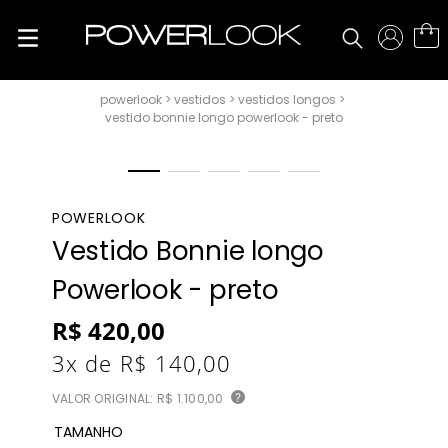
vestidos
vestidos longos
vestido bonnie longo powerlook - preto
POWERLOOK
Vestido Bonnie longo
Powerlook - preto
R$
420
,
00
3
x de
R$
140
,
00
VALOR ORIGINAL:
R$ 1.100,00
?
TAMANHO