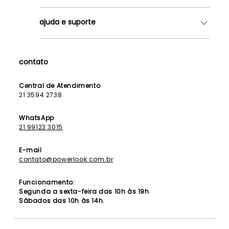
Quem somos
ajuda e suporte
Lojas
Como Funciona
Fale Conosco
Contrato de Aluguel
Dúvidas Frequentes
contato
Seja uma Franqueada
Política de Entrega
Lista de Madrinhas
Política de Privacidade
Central de Atendimento
Lista de Formandas
21 3594 2738
Política de Segurança
Política de Troca e Devolução
WhatsApp
21 99123 3015
E-mail
contato@powerlook.com.br
Funcionamento:
Segunda a sexta-feira das 10h às 19h
Sábados das 10h às 14h.