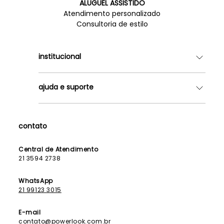
ALUGUEL ASSISTIDO
Atendimento personalizado
Consultoria de estilo
institucional
Quem somos
ajuda e suporte
Lojas
Como Funciona
Fale Conosco
Contrato de Aluguel
Dúvidas Frequentes
contato
Seja uma Franqueada
Política de Entrega
Lista de Madrinhas
Política de Privacidade
Central de Atendimento
Lista de Formandas
21 3594 2738
Política de Segurança
Política de Troca e Devolução
WhatsApp
21 99123 3015
E-mail
contato@powerlook.com.br