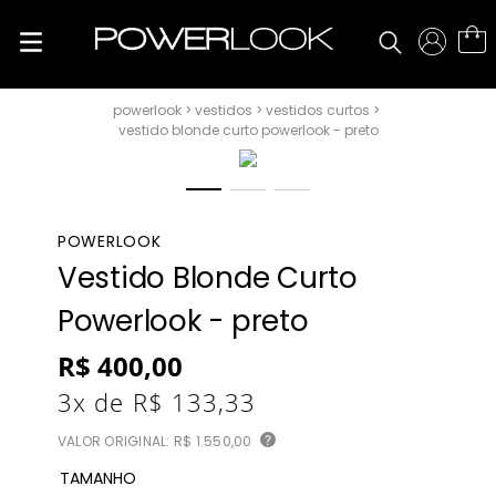
vestidos
vestidos curtos
vestido blonde curto powerlook - preto
POWERLOOK
Vestido Blonde Curto
Powerlook - preto
R$
400
,
00
3
x de
R$
133
,
33
VALOR ORIGINAL:
R$ 1.550,00
?
TAMANHO