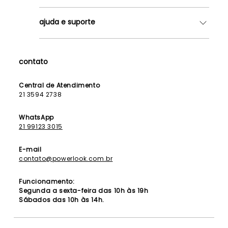
Quem somos
ajuda e suporte
Lojas
Como Funciona
Fale Conosco
Contrato de Aluguel
Dúvidas Frequentes
contato
Seja uma Franqueada
Política de Entrega
Lista de Madrinhas
Política de Privacidade
Central de Atendimento
Lista de Formandas
21 3594 2738
Política de Segurança
Política de Troca e Devolução
WhatsApp
21 99123 3015
E-mail
contato@powerlook.com.br
Funcionamento:
Segunda a sexta-feira das 10h às 19h
Sábados das 10h às 14h.