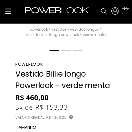
vestidos
vestidos longos
vestido billie longo powerlook - verde menta
POWERLOOK
Vestido Billie longo
Powerlook - verde menta
R$
460
,
00
3
x de
R$
153
,
33
VALOR ORIGINAL:
R$ 1.200,00
?
TAMANHO