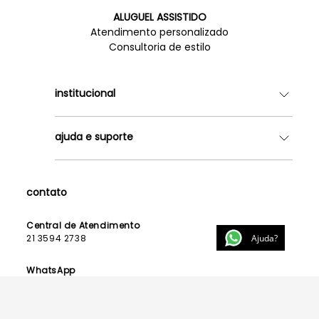
ALUGUEL ASSISTIDO
Atendimento personalizado
Consultoria de estilo
institucional
Quem somos
ajuda e suporte
Lojas
Como Funciona
Fale Conosco
Contrato de Aluguel
Dúvidas Frequentes
contato
Seja uma Franqueada
Política de Entrega
Lista de Madrinhas
Política de Privacidade
Central de Atendimento
Lista de Formandas
Ajuda?
21 3594 2738
Política de Segurança
Política de Troca e Devolução
WhatsApp
21 99123 3015
E-mail