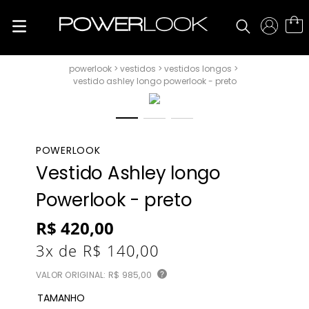
vestidos
vestidos longos
vestido ashley longo powerlook - preto
POWERLOOK
Vestido Ashley longo
Powerlook - preto
R$
420
,
00
3
x de
R$
140
,
00
VALOR ORIGINAL:
R$ 985,00
?
TAMANHO