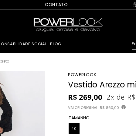
CONTATO
Fa
PONSABILIDADE SOCIAL
BLOG
preto
POWERLOOK
Vestido Arezzo mi
R$
269
,
00
2
x de
R$
VALOR ORIGINAL:
R$ 860,00
?
TAMANHO
40