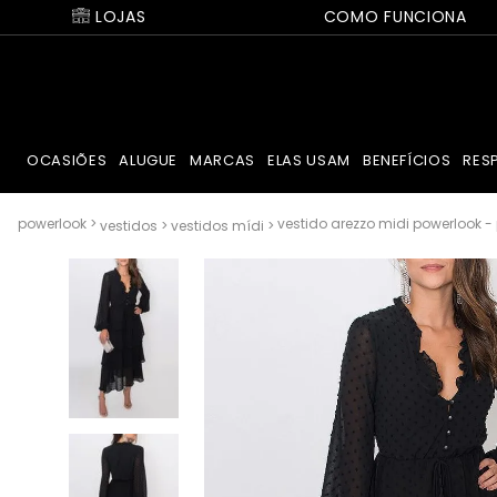
LOJAS
COMO FUNCIONA
OCASIÕES
ALUGUE
MARCAS
ELAS USAM
BENEFÍCIOS
RES
vestido arezzo midi powerlook - 
vestidos
vestidos mídi