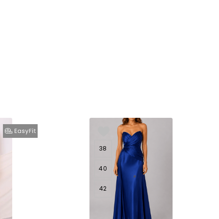
38
40
42