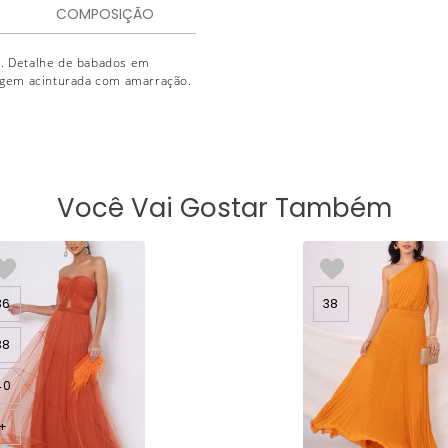
COMPOSIÇÃO
. Detalhe de babados em
agem acinturada com amarração.
Você Vai Gostar Também
36
38
38
40
+