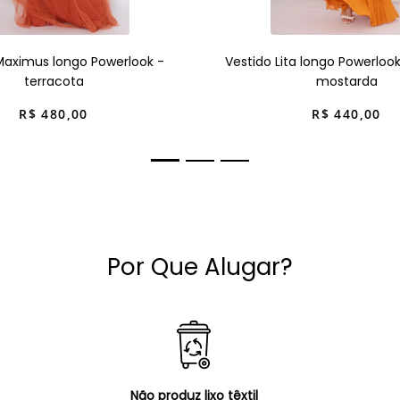
Maximus longo Powerlook -
Vestido Lita longo Powerloo
terracota
mostarda
R$
480
,
00
R$
440
,
00
Por Que Alugar?
Não produz lixo têxtil