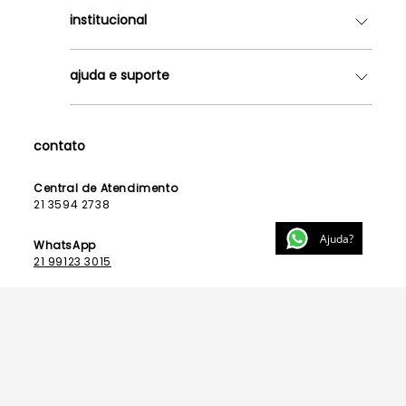
institucional
Quem somos
ajuda e suporte
Lojas
Como Funciona
Fale Conosco
Contrato de Aluguel
Dúvidas Frequentes
contato
Seja uma Franqueada
Política de Entrega
Lista de Madrinhas
Política de Privacidade
Central de Atendimento
Lista de Formandas
21 3594 2738
Política de Segurança
Política de Troca e Devolução
Ajuda?
WhatsApp
21 99123 3015
E-mail
contato@powerlook.com.br
Funcionamento:
Segunda a sexta-feira das 10h às 19h
Sábados das 10h às 14h.