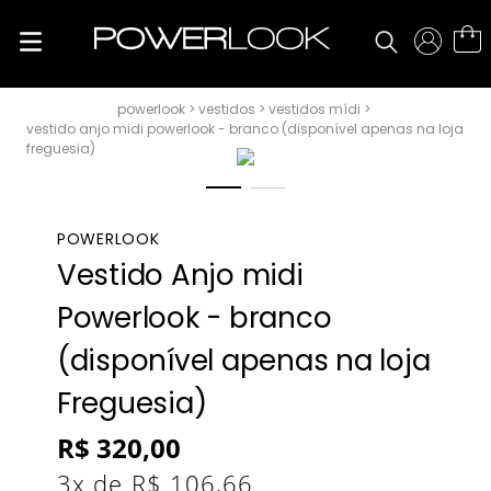
vestidos
vestidos mídi
vestido anjo midi powerlook - branco (disponível apenas na loja
freguesia)
POWERLOOK
Vestido Anjo midi
Powerlook - branco
(disponível apenas na loja
Freguesia)
R$
320
,
00
3
x de
R$
106
,
66