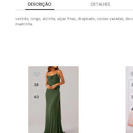
DESCRIÇÃO
DETALHES
vestido, longo, alcinha, alças finas, drapeado, costas vazadas, de
madrinha
38
40