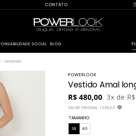
CONTATO
Fa
PONSABILIDADE SOCIAL
BLOG
k - lavanda
POWERLOOK
Vestido Amal lon
R$
480
,
00
3
x de
R$
VALOR ORIGINAL:
1.299,00
?
TAMANHO
38
40