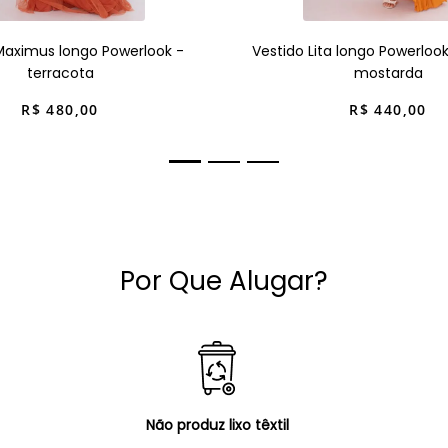
Maximus longo Powerlook -
Vestido Lita longo Powerloo
terracota
mostarda
R$
480
,
00
R$
440
,
00
Por Que Alugar?
Não produz lixo têxtil