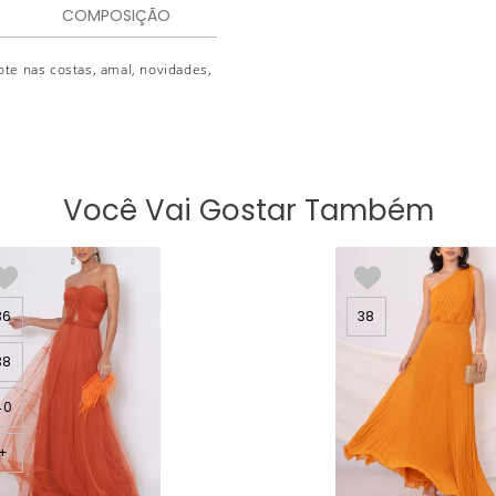
COMPOSIÇÃO
cote nas costas, amal, novidades,
Você Vai Gostar Também
36
38
38
40
+