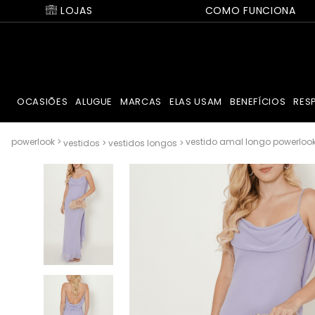
LOJAS
COMO FUNCIONA
OCASIÕES
ALUGUE
MARCAS
ELAS USAM
BENEFÍCIOS
RES
vestido amal longo powerloo
vestidos
vestidos longos