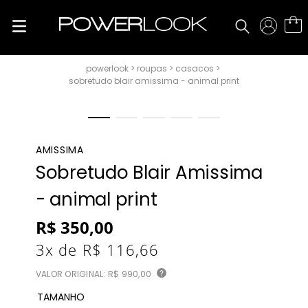
roupas
casacos
sobretudo blair amissima - animal print
AMISSIMA
Sobretudo Blair Amissima
- animal print
R$
350
,
00
3
x de
R$
116
,
66
VALOR ORIGINAL:
R$ 990,00
?
TAMANHO