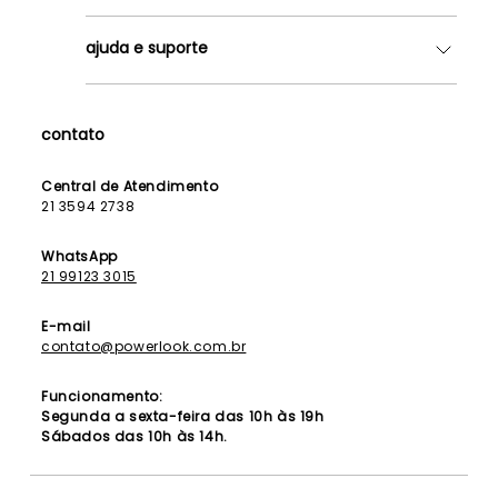
Quem somos
ajuda e suporte
Lojas
Como Funciona
Fale Conosco
Contrato de Aluguel
Dúvidas Frequentes
contato
Seja uma Franqueada
Política de Entrega
Lista de Madrinhas
Política de Privacidade
Central de Atendimento
Lista de Formandas
21 3594 2738
Política de Segurança
Política de Troca e Devolução
WhatsApp
21 99123 3015
E-mail
contato@powerlook.com.br
Funcionamento:
Segunda a sexta-feira das 10h às 19h
Sábados das 10h às 14h.