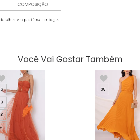
COMPOSIÇÃO
detalhes em paetê na cor bege.
Você Vai Gostar Também
36
38
38
40
+