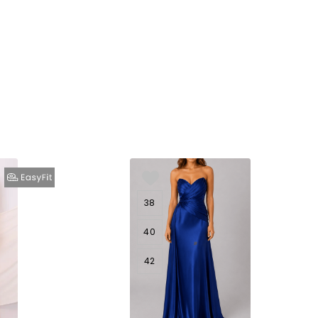
38
40
42