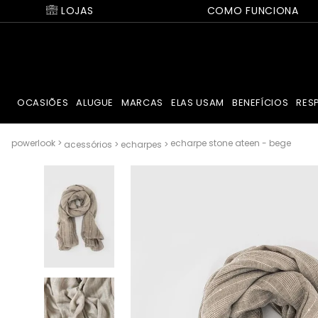
LOJAS
COMO FUNCIONA
OCASIÕES
ALUGUE
MARCAS
ELAS USAM
BENEFÍCIOS
RES
echarpe stone ateen - bege
acessórios
echarpes