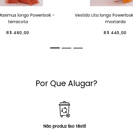
Maximus longo Powerlook -
Vestido Lita longo Powerloo
terracota
mostarda
R$
480
,
00
R$
440
,
00
Por Que Alugar?
Não produz lixo têxtil