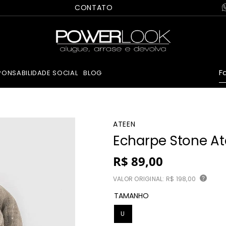
CONTATO
Fa
PONSABILIDADE SOCIAL
BLOG
ATEEN
Echarpe Stone At
R$
89
,
00
VALOR ORIGINAL:
R$ 198,00
?
TAMANHO
U