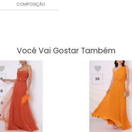
COMPOSIÇÃO
Você Vai Gostar Também
36
38
38
40
+