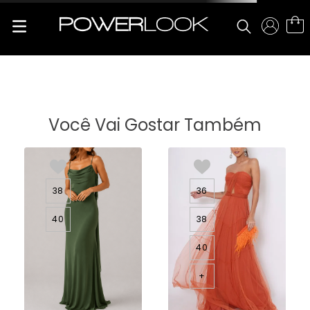
Você Vai Gostar Também
38
36
40
38
40
+