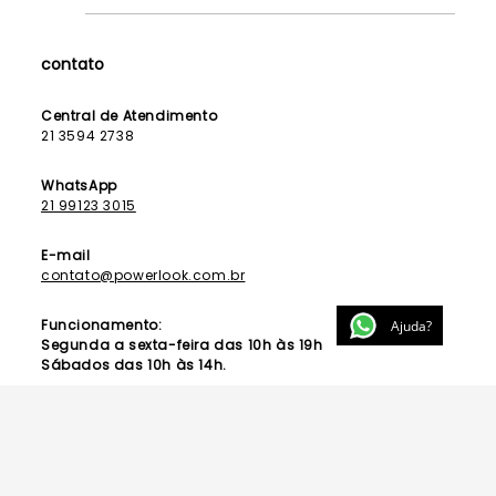
Como Funciona
Fale Conosco
Contrato de Aluguel
Dúvidas Frequentes
contato
Seja uma Franqueada
Política de Entrega
Lista de Madrinhas
Política de Privacidade
Central de Atendimento
Lista de Formandas
21 3594 2738
Política de Segurança
Política de Troca e Devolução
WhatsApp
21 99123 3015
E-mail
contato@powerlook.com.br
Funcionamento:
Ajuda?
Segunda a sexta-feira das 10h às 19h
Sábados das 10h às 14h.
Acesse nosso
Blog