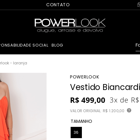
CONTATO
Fa
PONSABILIDADE SOCIAL
BLOG
look - laranja
POWERLOOK
Vestido Biancardi
R$
499
,
00
3
x de
R$
VALOR ORIGINAL:
R$ 1.200,00
?
TAMANHO
36