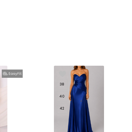
38
40
42