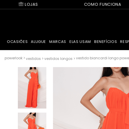
LOJAS
COMO FUNCIONA
OCASIÕES
ALUGUE
MARCAS
ELAS USAM
BENEFÍCIOS
RES
vestido biancardi longo power
vestidos
vestidos longos