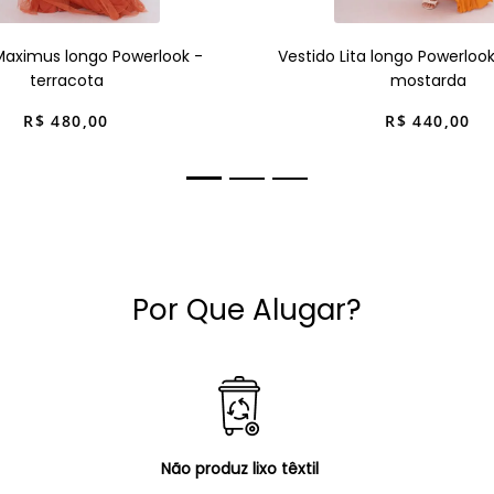
Maximus longo Powerlook -
Vestido Lita longo Powerloo
terracota
mostarda
R$
480
,
00
R$
440
,
00
Por Que Alugar?
Não produz lixo têxtil