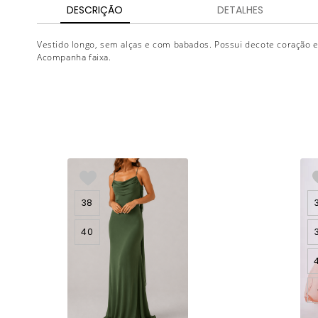
DESCRIÇÃO
DETALHES
Vestido longo, sem alças e com babados. Possui decote coração e 
Acompanha faixa.
38
40