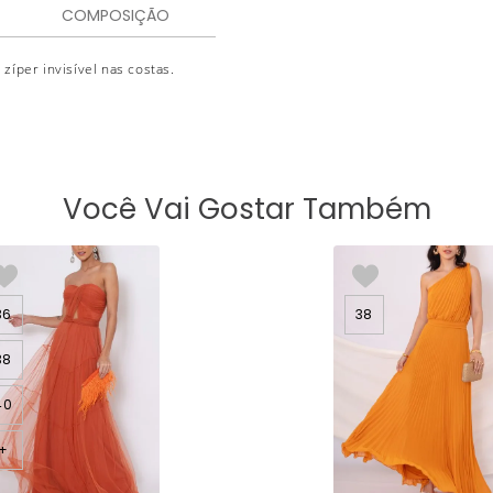
COMPOSIÇÃO
zíper invisível nas costas.
Você Vai Gostar Também
36
38
38
40
+