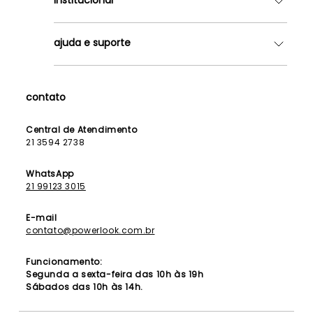
Quem somos
ajuda e suporte
Lojas
Como Funciona
Fale Conosco
Contrato de Aluguel
Dúvidas Frequentes
contato
Seja uma Franqueada
Política de Entrega
Lista de Madrinhas
Política de Privacidade
Central de Atendimento
Lista de Formandas
21 3594 2738
Política de Segurança
Política de Troca e Devolução
WhatsApp
21 99123 3015
E-mail
contato@powerlook.com.br
Funcionamento:
Segunda a sexta-feira das 10h às 19h
Sábados das 10h às 14h.