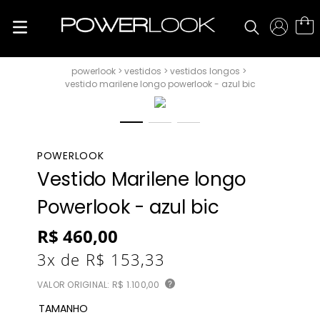
vestidos
vestidos longos
vestido marilene longo powerlook - azul bic
POWERLOOK
Vestido Marilene longo
Powerlook - azul bic
R$
460
,
00
3
x de
R$
153
,
33
VALOR ORIGINAL:
R$ 1.100,00
?
TAMANHO