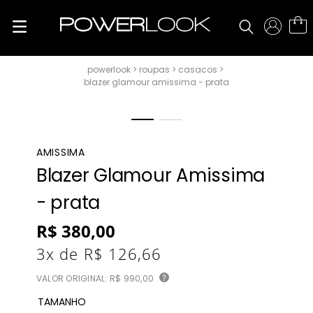
roupas
casacos
blazer glamour amissima - prata
AMISSIMA
Blazer Glamour Amissima
- prata
R$
380
,
00
3
x de
R$
126
,
66
VALOR ORIGINAL:
R$ 990,00
?
TAMANHO