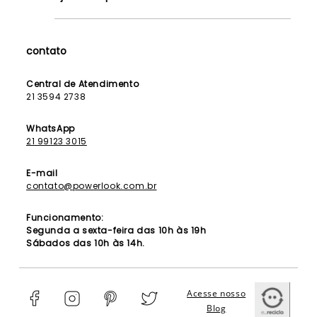
Lojas
Como Funciona
Fale Conosco
Contrato de Aluguel
Dúvidas Frequentes
contato
Seja uma Franqueada
Política de Entrega
Lista de Madrinhas
Política de Privacidade
Central de Atendimento
Lista de Formandas
21 3594 2738
Política de Segurança
Política de Troca e Devolução
WhatsApp
21 99123 3015
E-mail
contato@powerlook.com.br
Funcionamento:
Segunda a sexta-feira das 10h às 19h
Sábados das 10h às 14h.
Acesse nosso
Blog