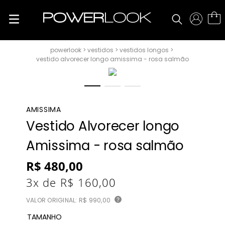
vestidos
vestidos longos
vestido alvorecer longo amissima - rosa salmão
AMISSIMA
Vestido Alvorecer longo
Amissima - rosa salmão
R$
480
,
00
3
x de
R$
160
,
00
VALOR ORIGINAL:
R$ 990,00
?
TAMANHO