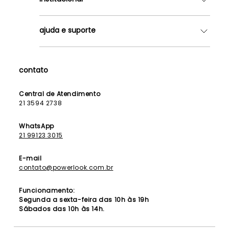
Quem somos
ajuda e suporte
Lojas
Como Funciona
Fale Conosco
Contrato de Aluguel
Dúvidas Frequentes
contato
Seja uma Franqueada
Política de Entrega
Lista de Madrinhas
Política de Privacidade
Central de Atendimento
Lista de Formandas
21 3594 2738
Política de Segurança
Política de Troca e Devolução
WhatsApp
21 99123 3015
E-mail
contato@powerlook.com.br
Funcionamento:
Segunda a sexta-feira das 10h às 19h
Sábados das 10h às 14h.