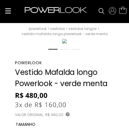
vestidos
vestidos longos
vestido mafalda longo powerlook - verde menta
POWERLOOK
Vestido Mafalda longo
Powerlook - verde menta
R$
480
,
00
3
x de
R$
160
,
00
VALOR ORIGINAL:
R$ 990,00
?
TAMANHO