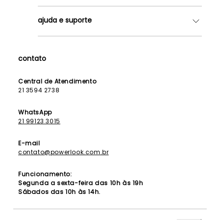
Quem somos
ajuda e suporte
Lojas
Como Funciona
Fale Conosco
Contrato de Aluguel
Dúvidas Frequentes
contato
Seja uma Franqueada
Política de Entrega
Lista de Madrinhas
Política de Privacidade
Central de Atendimento
Lista de Formandas
21 3594 2738
Política de Segurança
Política de Troca e Devolução
WhatsApp
21 99123 3015
E-mail
contato@powerlook.com.br
Funcionamento:
Segunda a sexta-feira das 10h às 19h
Sábados das 10h às 14h.