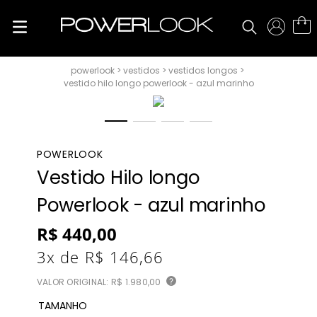
vestidos
vestidos longos
vestido hilo longo powerlook - azul marinho
POWERLOOK
Vestido Hilo longo
Powerlook - azul marinho
R$
440
,
00
3
x de
R$
146
,
66
VALOR ORIGINAL:
R$ 1.980,00
?
TAMANHO