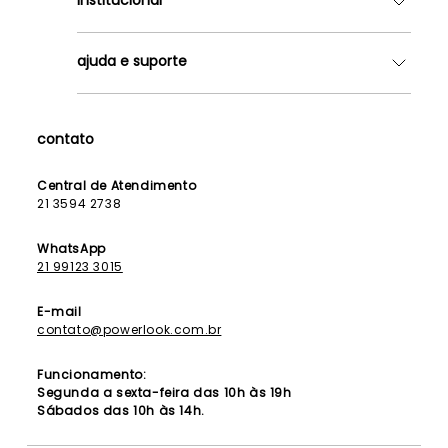
Quem somos
ajuda e suporte
Lojas
Como Funciona
Fale Conosco
Contrato de Aluguel
Dúvidas Frequentes
contato
Seja uma Franqueada
Política de Entrega
Lista de Madrinhas
Política de Privacidade
Central de Atendimento
Lista de Formandas
21 3594 2738
Política de Segurança
Política de Troca e Devolução
WhatsApp
21 99123 3015
E-mail
contato@powerlook.com.br
Funcionamento:
Segunda a sexta-feira das 10h às 19h
Sábados das 10h às 14h.