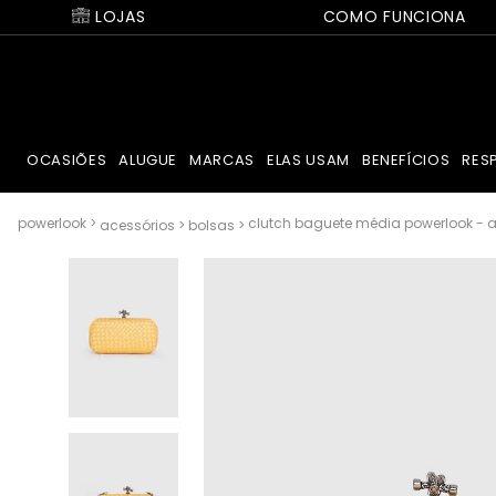
LOJAS
COMO FUNCIONA
OCASIÕES
ALUGUE
MARCAS
ELAS USAM
BENEFÍCIOS
RES
clutch baguete média powerlook - 
acessórios
bolsas