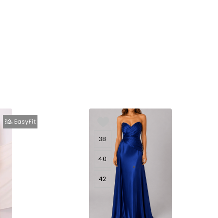
38
40
42