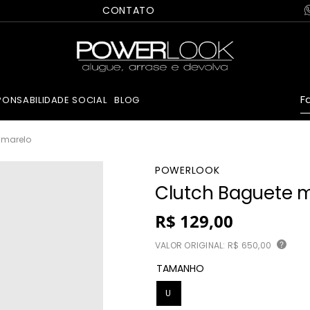
CONTATO
Fa
PONSABILIDADE SOCIAL
BLOG
amarelo
POWERLOOK
Clutch Baguete m
R$
129
,
00
VALOR ORIGINAL:
R$ 650,00
?
TAMANHO
U