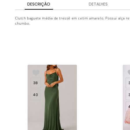
DESCRIÇÃO
DETALHES
Clutch baguete média de tressê em cetim amarelo. Possui alça re
chumbo.
38
40