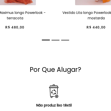
Maximus longo Powerlook -
Vestido Lita longo Powerloo
terracota
mostarda
R$
480
,
00
R$
440
,
00
Por Que Alugar?
Não produz lixo têxtil