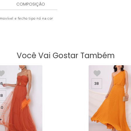
COMPOSIÇÃO
movível e fecho tipo nó na cor
Você Vai Gostar Também
36
38
38
40
+