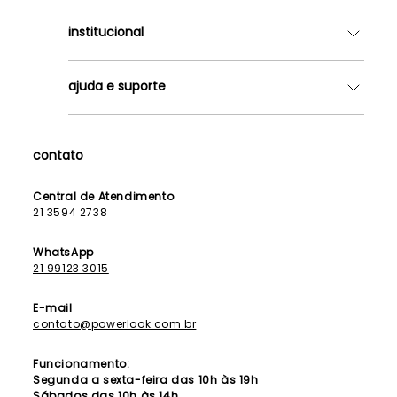
institucional
Quem somos
ajuda e suporte
Lojas
Como Funciona
Fale Conosco
Contrato de Aluguel
Dúvidas Frequentes
contato
Seja uma Franqueada
Política de Entrega
Lista de Madrinhas
Política de Privacidade
Central de Atendimento
Lista de Formandas
21 3594 2738
Política de Segurança
Política de Troca e Devolução
WhatsApp
21 99123 3015
E-mail
contato@powerlook.com.br
Funcionamento:
Segunda a sexta-feira das 10h às 19h
Sábados das 10h às 14h.