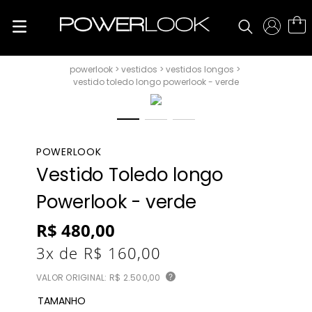
vestidos
vestidos longos
vestido toledo longo powerlook - verde
POWERLOOK
Vestido Toledo longo
Powerlook - verde
R$
480
,
00
3
x de
R$
160
,
00
VALOR ORIGINAL:
R$ 2.500,00
?
TAMANHO